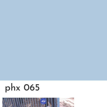
phx 065