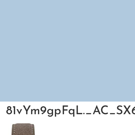
81vYm9gpFqL._AC_SX