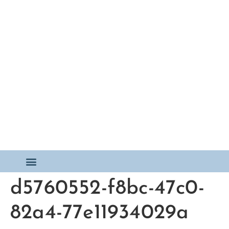
d5760552-f8bc-47c0-
82a4-77e11934029a